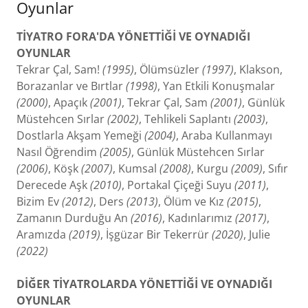
Oyunlar
TİYATRO FORA'DA YÖNETTİĞİ VE OYNADIĞI
OYUNLAR
Tekrar Çal, Sam!
(1995)
, Ölümsüzler
(1997)
, Klakson,
Borazanlar ve Bırtlar
(1998)
, Yan Etkili Konuşmalar
(2000)
, Apaçık
(2001)
, Tekrar Çal, Sam
(2001)
, Günlük
Müstehcen Sırlar
(2002)
, Tehlikeli Saplantı
(2003)
,
Dostlarla Akşam Yemeği
(2004)
, Araba Kullanmayı
Nasıl Öğrendim
(2005)
, Günlük Müstehcen Sırlar
(2006)
, Köşk
(2007)
, Kumsal
(2008)
, Kurgu
(2009)
, Sıfır
Derecede Aşk
(2010)
, Portakal Çiçeği Suyu
(2011)
,
Bizim Ev
(2012)
, Ders
(2013)
, Ölüm ve Kız
(2015)
,
Zamanın Durduğu An
(2016)
, Kadınlarımız
(2017)
,
Aramızda
(2019)
, İşgüzar Bir Tekerrür
(2020)
, Julie
(2022)
DİĞER TİYATROLARDA YÖNETTİĞİ VE OYNADIĞI
OYUNLAR