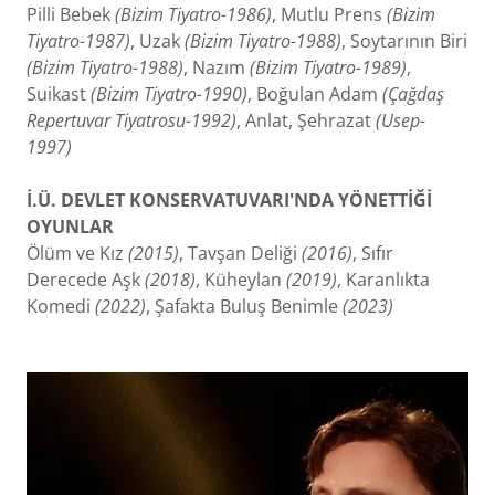
Pilli Bebek
(Bizim Tiyatro-1986)
, Mutlu Prens
(Bizim
Tiyatro-1987)
, Uzak
(Bizim Tiyatro-1988)
, Soytarının Biri
(Bizim Tiyatro-1988)
, Nazım
(Bizim Tiyatro-1989)
,
Suikast
(Bizim Tiyatro-1990)
, Boğulan Adam
(Çağdaş
Repertuvar Tiyatrosu-1992)
, Anlat, Şehrazat
(Usep-
1997)
İ.Ü. DEVLET KONSERVATUVARI'NDA YÖNETTİĞİ
OYUNLAR
Ölüm ve Kız
(2015)
, Tavşan Deliği
(2016)
, Sıfır
Derecede Aşk
(2018)
, Küheylan
(2019)
, Karanlıkta
Komedi
(2022)
, Şafakta Buluş Benimle
(2023)